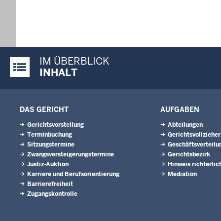
IM ÜBERBLICK
Justiz-Portal im Überblick:
INHALT
DAS GERICHT
AUFGABEN
Gerichtsvorstellung
Abteilungen
Terminbuchung
Gerichtsvollzieher
Sitzungstermine
Geschäftsverteilu
Zwangsversteigerungs­termine
Gerichtsbezirk
Justiz-Auktion
Hinweis richterlic
Karriere und Berufsorientierung
Mediation
Barrierefreiheit
Zugangskontrolle