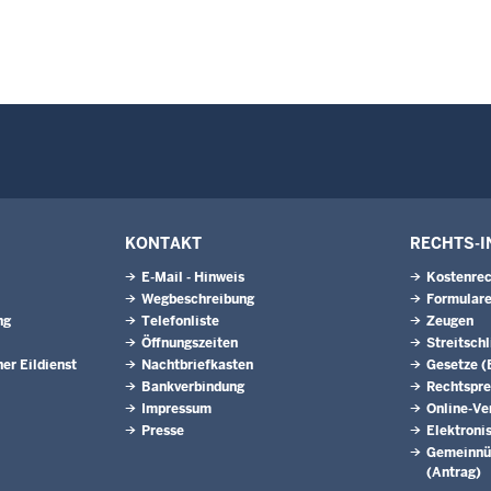
KONTAKT
RECHTS-I
E-Mail - Hinweis
Kostenrec
Wegbeschreibung
Formular
ng
Telefonliste
Zeugen
Öffnungszeiten
Streitsch
her Eildienst
Nachtbriefkasten
Gesetze 
Bankverbindung
Rechtspr
Impressum
Online-Ve
Presse
Elektroni
Gemeinnüt
(Antrag)