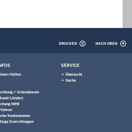
DRUCKEN
NACH OBEN
NFOS
SERVICE
hner/Hilfen
Übersicht
e
Suche
lichtung / Schiedsleute
(Bund/Länder)
echung NRW
rfahren
sche Kostenmarke
zige Einrichtungen